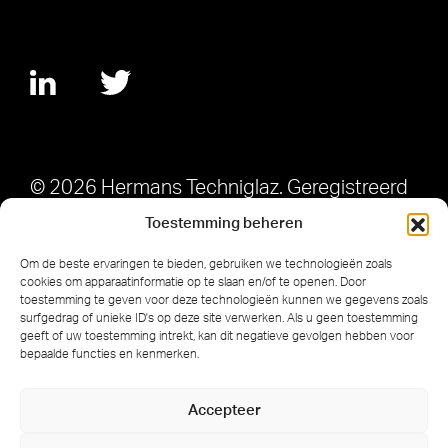
© 2026 Hermans Techniglaz. Geregistreerd
in Nederland nummer KvK nummer
Toestemming beheren
17254767.
Om de beste ervaringen te bieden, gebruiken we technologieën zoals
cookies om apparaatinformatie op te slaan en/of te openen. Door
toestemming te geven voor deze technologieën kunnen we gegevens zoals
surfgedrag of unieke ID's op deze site verwerken. Als u geen toestemming
geeft of uw toestemming intrekt, kan dit negatieve gevolgen hebben voor
bepaalde functies en kenmerken.
Cookie Policy
Privacy Policy
Accepteer
Privacyverklaring